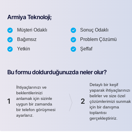
Armiya Teknoloji;
Müşteri Odaklı
Sonuç Odaklı
Bağımsız
Problem Çözümü
Yetkin
Şeffaf
Bu formu doldurduğunuzda neler olur?
Detaylı bir keşif
İhtiyaçlarınızı ve
yaparak ihtiyaçlarınızı
beklentilerinizi
belirler ve size özel
anlamak için sizinle
1
2
çözümlerimizi sunmak
uygun bir zamanda
için bir danışma
bir telefon görüşmesi
toplantısı
ayarlarız.
gerçekleştiririz.