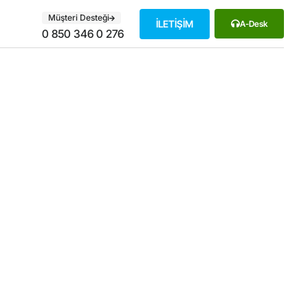
Müşteri Desteği
İLETİŞİM
A-Desk
0 850 346 0 276