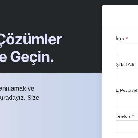
 Çözümler
İsim
me Geçin.
Şirket Adı
yanıtlamak ve
E-Posta Ad
buradayız. Size
Telefon