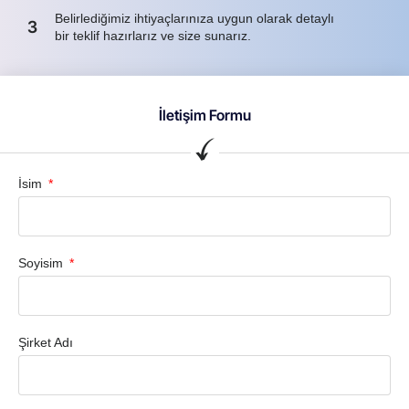
Belirlediğimiz ihtiyaçlarınıza uygun olarak detaylı
3
bir teklif hazırlarız ve size sunarız.
İletişim Formu
İsim
Soyisim
Şirket Adı