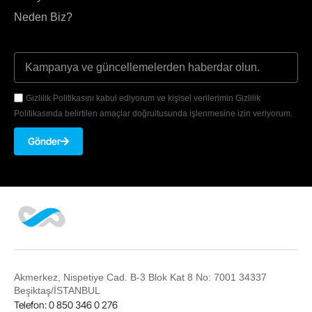
Neden Biz?
Gizlilik Politikasını kabul ediyorum ve kişisel verilerimin Gizlilik
Politikasında belirtilen amaçlar doğrultusunda işlenmesine izin veriyorum.
Gönder
Akmerkez, Nispetiye Cad. B-3 Blok Kat 8 No: 7001 34337
Beşiktaş/İSTANBUL
Telefon: 0 850 346 0 276