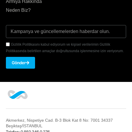
Armiya Hakkında
Neden Biz?
Gizlilik Politikasını kabul ediyorum ve kişisel verilerimin Gizlilik
Politikasında belirtilen amaçlar doğrultusunda işlenmesine izin veriyorum.
Gönder
Akmerkez, Nispetiye Cad. B-3 Blok Kat 8 No: 7001 34337
Beşiktaş/İSTANBUL
Telefon: 0 850 346 0 276