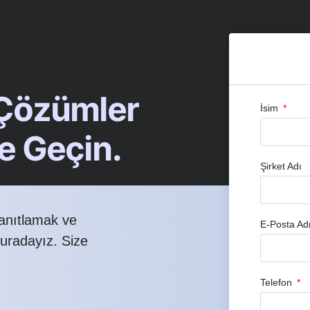
 Çözümler
İsim
me Geçin.
Şirket Adı
yanıtlamak ve
E-Posta Ad
buradayız. Size
Telefon