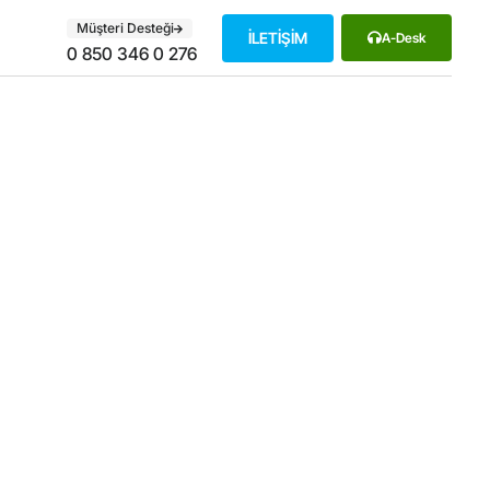
Müşteri Desteği
İLETİŞİM
A-Desk
0 850 346 0 276