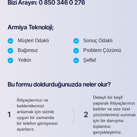
Bizi Arayın: 0 850 346 0 276
Armiya Teknoloji;
Müşteri Odaklı
Sonuç Odaklı
Bağımsız
Problem Çözümü
Yetkin
Şeffaf
Bu formu doldurduğunuzda neler olur?
Detaylı bir keşif
İhtiyaçlarınızı ve
yaparak ihtiyaçlarınızı
beklentilerinizi
belirler ve size özel
anlamak için sizinle
1
2
çözümlerimizi sunmak
uygun bir zamanda
için bir danışma
bir telefon görüşmesi
toplantısı
ayarlarız.
gerçekleştiririz.