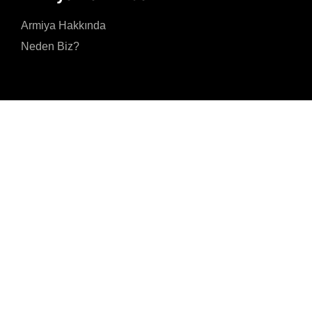
Armiya Hakkında
Neden Biz?
Gizlilik Politikasını kabul ediyorum ve kişisel verilerimin Gizlilik Politikasınd
amaçlar doğrultusunda işlenmesine izin veriyorum.
Gönder
Akmerkez, Nispetiye
Cad. B-3 Blok Kat 8 N
7001 34337 Beşiktaş/
İSTANBUL