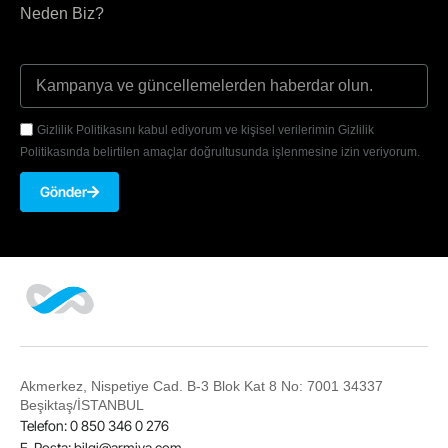
Neden Biz?
Gizlilik Politikasını kabul ediyorum ve kişisel verilerimin Gizlilik
Politikasında belirtilen amaçlar doğrultusunda işlenmesine izin veriyorum.
Gönder
Akmerkez, Nispetiye Cad. B-3 Blok Kat 8 No: 7001 34337
Beşiktaş/İSTANBUL
Telefon: 0 850 346 0 276
E-Posta:
bilgi@armiya.com