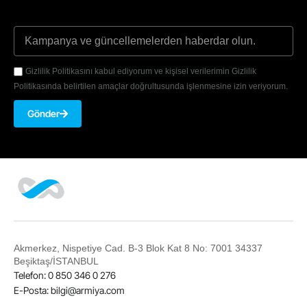
Gizlilik Politikasını kabul ediyorum ve kişisel verilerimin Gizlilik
Politikasında belirtilen amaçlar doğrultusunda işlenmesine izin veriyorum.
Gönder
Akmerkez, Nispetiye Cad. B-3 Blok Kat 8 No: 7001 34337
Beşiktaş/İSTANBUL
Telefon: 0 850 346 0 276
E-Posta:
bilgi@armiya.com