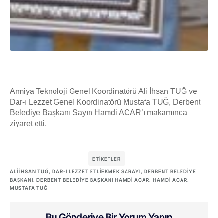
Armiya Teknoloji Genel Koordinatörü Ali İhsan TUĞ ve
Dar-ı Lezzet Genel Koordinatörü Mustafa TUĞ, Derbent
Belediye Başkanı Sayın Hamdi ACAR’ı makamında
ziyaret etti.
ETIKETLER
ALI İHSAN TUĞ
,
DAR-I LEZZET ETLIEKMEK SARAYI
,
DERBENT BELEDIYE
BAŞKANI
,
DERBENT BELEDIYE BAŞKANI HAMDI ACAR
,
HAMDI ACAR
,
MUSTAFA TUĞ
Bu Gönderiye Bir Yorum Yapın